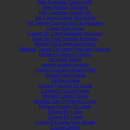
Non Gamstop Casinos UK
Sites Not On Gamstop
Non Gamstop Casino UK
Siti Casino Online Non Aams
UK Online Casinos Not On Gamstop
Casino Non Aams
Casino En Ligne Belgique Nouveau
Sites De Paris Sportifs Belgique
Migliori Siti Casino Non Aams
Meilleur Casino En Ligne Pour Les Francais
Meilleur Casino En Ligne
Ufc Paris Sportif
крипто казино онлайн
Casino En Ligne Argent Réel
Retrait Gain Casino
Siti Non Aams
Casino Français En Ligne
Casino En Ligne Fiable
Migliori Casinò Online
Meilleur Site De Pari En Ligne
Meilleur Casino En Ligne
Casino En Ligne
Casino En Ligne
Casino En Ligne Sans Wager
Casino Online