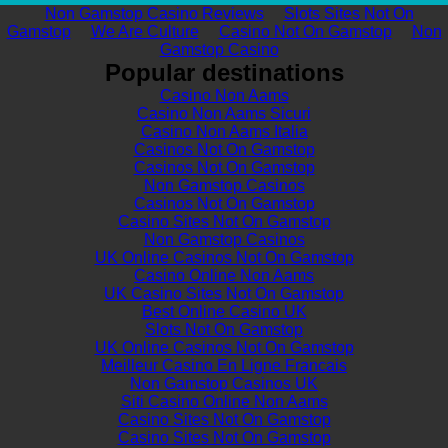
Non Gamstop Casino Reviews
Slots Sites Not On
Gamstop
We Are Culture
Casino Not On Gamstop
Non
Gamstop Casino
Popular destinations
Casino Non Aams
Casino Non Aams Sicuri
Casino Non Aams Italia
Casinos Not On Gamstop
Casinos Not On Gamstop
Non Gamstop Casinos
Casinos Not On Gamstop
Casino Sites Not On Gamstop
Non Gamstop Casinos
UK Online Casinos Not On Gamstop
Casino Online Non Aams
UK Casino Sites Not On Gamstop
Best Online Casino UK
Slots Not On Gamstop
UK Online Casinos Not On Gamstop
Meilleur Casino En Ligne Francais
Non Gamstop Casinos UK
Siti Casino Online Non Aams
Casino Sites Not On Gamstop
Casino Sites Not On Gamstop