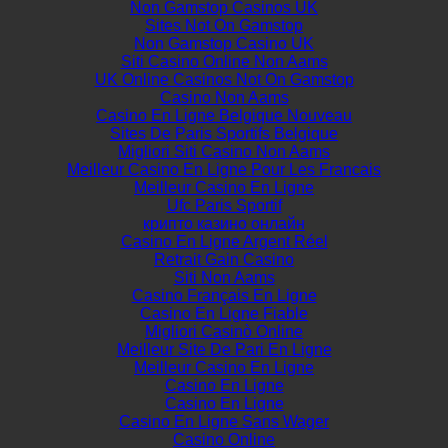
Non Gamstop Casinos UK
Sites Not On Gamstop
Non Gamstop Casino UK
Siti Casino Online Non Aams
UK Online Casinos Not On Gamstop
Casino Non Aams
Casino En Ligne Belgique Nouveau
Sites De Paris Sportifs Belgique
Migliori Siti Casino Non Aams
Meilleur Casino En Ligne Pour Les Francais
Meilleur Casino En Ligne
Ufc Paris Sportif
крипто казино онлайн
Casino En Ligne Argent Réel
Retrait Gain Casino
Siti Non Aams
Casino Français En Ligne
Casino En Ligne Fiable
Migliori Casinò Online
Meilleur Site De Pari En Ligne
Meilleur Casino En Ligne
Casino En Ligne
Casino En Ligne
Casino En Ligne Sans Wager
Casino Online