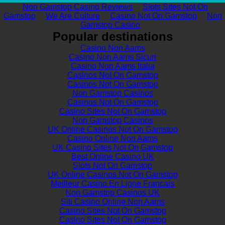
Non Gamstop Casino Reviews
Slots Sites Not On
Gamstop
We Are Culture
Casino Not On Gamstop
Non
Gamstop Casino
Popular destinations
Casino Non Aams
Casino Non Aams Sicuri
Casino Non Aams Italia
Casinos Not On Gamstop
Casinos Not On Gamstop
Non Gamstop Casinos
Casinos Not On Gamstop
Casino Sites Not On Gamstop
Non Gamstop Casinos
UK Online Casinos Not On Gamstop
Casino Online Non Aams
UK Casino Sites Not On Gamstop
Best Online Casino UK
Slots Not On Gamstop
UK Online Casinos Not On Gamstop
Meilleur Casino En Ligne Francais
Non Gamstop Casinos UK
Siti Casino Online Non Aams
Casino Sites Not On Gamstop
Casino Sites Not On Gamstop