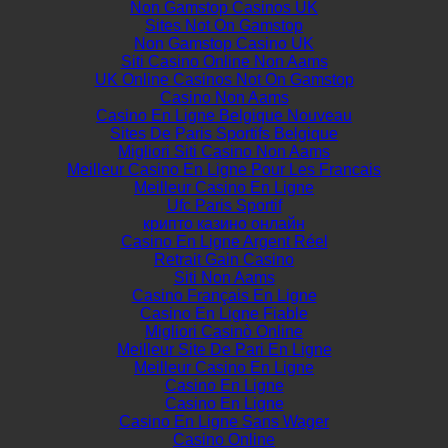
Non Gamstop Casinos UK
Sites Not On Gamstop
Non Gamstop Casino UK
Siti Casino Online Non Aams
UK Online Casinos Not On Gamstop
Casino Non Aams
Casino En Ligne Belgique Nouveau
Sites De Paris Sportifs Belgique
Migliori Siti Casino Non Aams
Meilleur Casino En Ligne Pour Les Francais
Meilleur Casino En Ligne
Ufc Paris Sportif
крипто казино онлайн
Casino En Ligne Argent Réel
Retrait Gain Casino
Siti Non Aams
Casino Français En Ligne
Casino En Ligne Fiable
Migliori Casinò Online
Meilleur Site De Pari En Ligne
Meilleur Casino En Ligne
Casino En Ligne
Casino En Ligne
Casino En Ligne Sans Wager
Casino Online